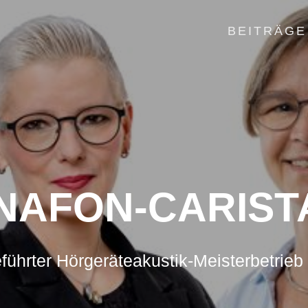
BEITRÄGE
NAFON-CARISTA
führter Hörgeräteakustik-Meisterbetrieb 