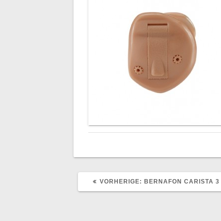
VORHERIGER
VORHERIGE:
BERNAFON CARISTA 3
BEITRAG: