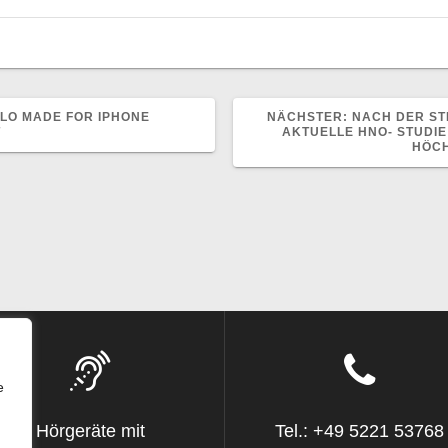
NÄCHSTER
LO MADE FOR IPHONE
NÄCHSTER:
NACH DER ST
BEITRAG:
T
AKTUELLE HNO- STUDI
HÖCH
e
Hörgeräte mit
Tel.: +49 5221 53768